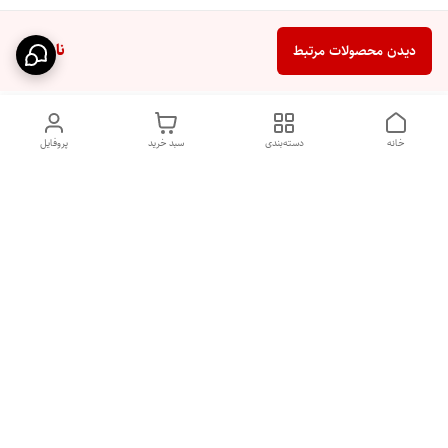
ناموجود
دیدن محصولات مرتبط
خانه
دسته‌بندی
سبد خرید
پروفایل
هفت روز هفته ، ساعت ۹الی ۱۰
شماره تماس
09331020024
شب پاسخگوی شما هستیم
09331020024