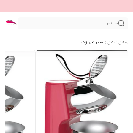
جستجو
میشل استیل
سایر تجهیزات