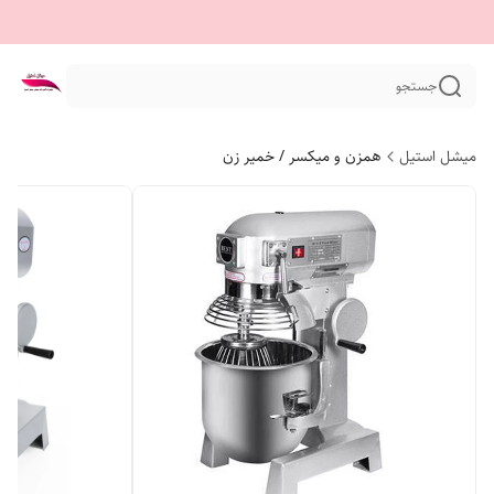
جستجو
میشل استیل
همزن و میکسر / خمیر زن