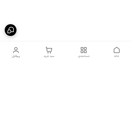
خانه
دسته‌بندی
سبد خرید
پروفایل
هفت روز هفته ، ساعت ۹الی ۱۰
شماره تماس
09331020024
شب پاسخگوی شما هستیم
09331020024