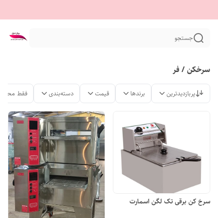
جستجو
سرخکن / فر
پربازدیدترین
برندها
قیمت
دسته‌بندی
فقط محصول
سرخ کن برقی تک لگن اسمارت