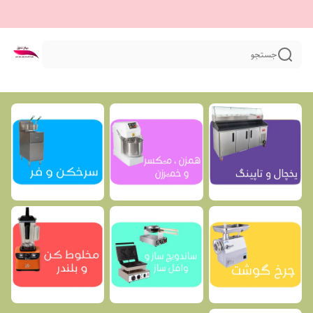
جستجو