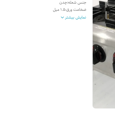
جنس شعله
:
چدن
ضخامت ورق
:
۱.۵ میل
ابعاد
:
۶۱/۶۴/۳۷
نمایش بیشتر