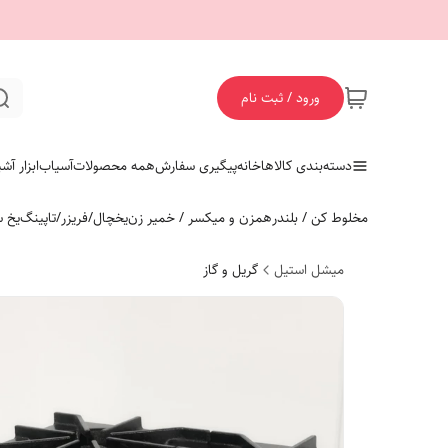
ورود / ثبت نام
دسته‌بندی کالاها
خانه
پیگیری سفارش
همه محصولات
آسیاب
ابزار آش
مخلوط کن / بلندر
همزن و میکسر / خمیر زن
یخچال/فریزر/تاپینگ
یخ س
میشل استیل
گریل و گاز