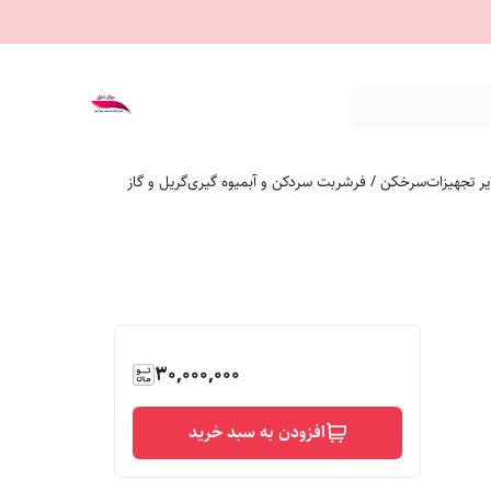
ر تجهیزات
سرخکن / فر
شربت سردکن و آبمیوه گیری
گریل و گاز
30,000,000
افزودن به سبد خرید