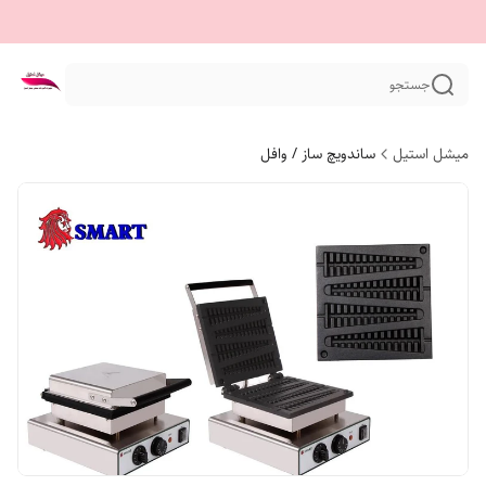
جستجو
میشل استیل
ساندویچ ساز / وافل