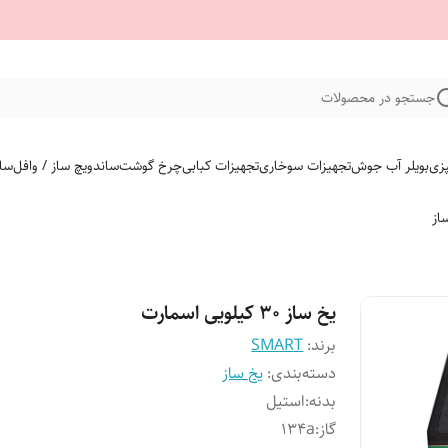
جستجو در محصولات
پزی
بویلر آب جوش
تجهیزات سوخاری
تجهیزات کبابی
چرخ گوشت
ساندویچ ساز / وافل
سای
از
یخ ساز ۳۰ کیلویی اسمارت
برند:
SMART
دسته‌بندی
:
یخ ساز
بدنه
:
استیل
گاز
:
۱۳۴a