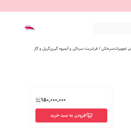
ر تجهیزات
سرخکن / فر
شربت سردکن و آبمیوه گیری
گریل و گاز
150,000,000
افزودن به سبد خرید