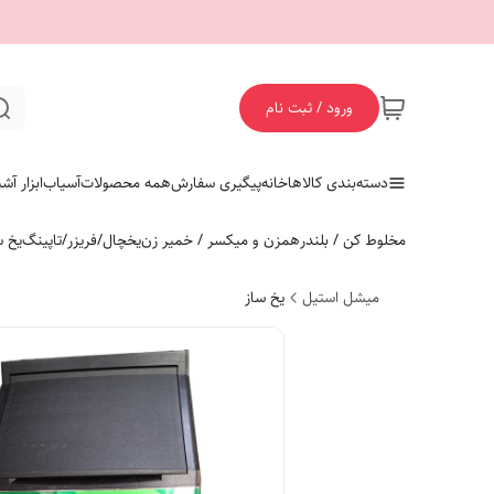
ورود / ثبت نام
دسته‌بندی کالاها
خانه
پیگیری سفارش
همه محصولات
آسیاب
ابزار آش
مخلوط کن / بلندر
همزن و میکسر / خمیر زن
یخچال/فریزر/تاپینگ
یخ س
میشل استیل
یخ ساز