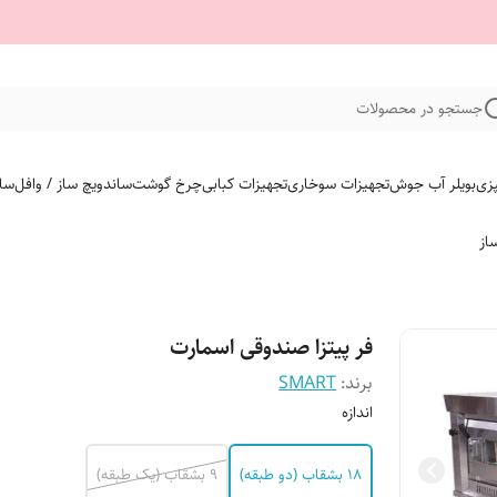
جستجو در محصولات
پزی
بویلر آب جوش
تجهیزات سوخاری
تجهیزات کبابی
چرخ گوشت
ساندویچ ساز / وافل
سای
از
فر پیتزا صندوقی اسمارت
برند:
SMART
اندازه
۱۸ بشقاب (دو طبقه)
9 بشقاب (یک طبقه)