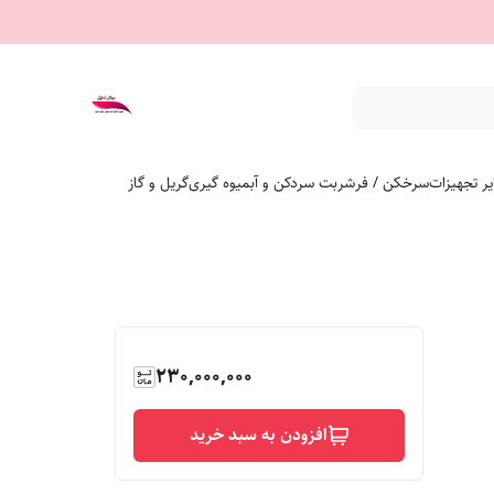
ر تجهیزات
سرخکن / فر
شربت سردکن و آبمیوه گیری
گریل و گاز
230,000,000
افزودن به سبد خرید