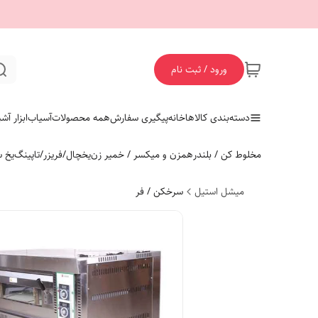
ورود / ثبت نام
دسته‌بندی کالاها
خانه
پیگیری سفارش
همه محصولات
آسیاب
ابزار آش
مخلوط کن / بلندر
همزن و میکسر / خمیر زن
یخچال/فریزر/تاپینگ
یخ س
میشل استیل
سرخکن / فر