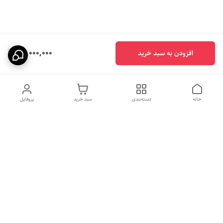
26,000,000
افزودن به سبد خرید
خانه
دسته‌بندی
سبد خرید
پروفایل
هفت روز هفته ، ساعت ۹الی ۱۰
شماره تماس
09331020024
شب پاسخگوی شما هستیم
09331020024