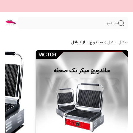
جستجو
میشل استیل
ساندویچ ساز / وافل