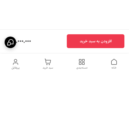
38,000,000
افزودن به سبد خرید
خانه
دسته‌بندی
سبد خرید
پروفایل
هفت روز هفته ، ساعت ۹الی ۱۰
شماره تماس
09331020024