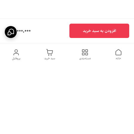
12,000,000
افزودن به سبد خرید
خانه
دسته‌بندی
سبد خرید
پروفایل
هفت روز هفته ، ساعت ۹الی ۱۰
شماره تماس
09331020024
شب پاسخگوی شما هستیم
09331020024