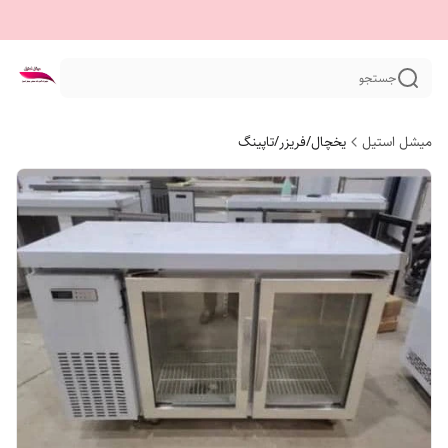
جستجو
میشل استیل
یخچال/فریزر/تاپینگ