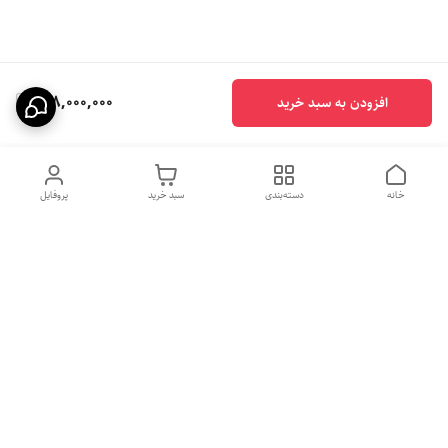
128,000,000
افزودن به سبد خرید
خانه
دسته‌بندی
سبد خرید
پروفایل
هفت روز هفته ، ساعت ۹الی ۱۰
شماره تماس
09331020024
شب پاسخگوی شما هستیم
09331020024