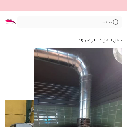
جستجو
میشل استیل
سایر تجهیزات