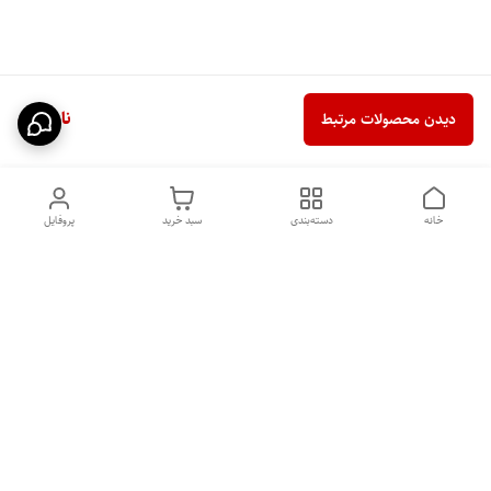
ناموجود
دیدن محصولات مرتبط
خانه
دسته‌بندی
سبد خرید
پروفایل
هفت روز هفته ، ساعت ۹الی ۱۰
شماره تماس
09331020024
شب پاسخگوی شما هستیم
09331020024