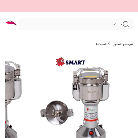
جستجو
میشل استیل
آسیاب