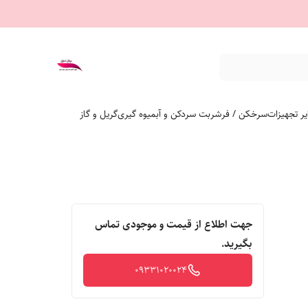
ر تجهیزات
سرخکن / فر
شربت سردکن و آبمیوه گیری
گریل و گاز
جهت اطلاع از قیمت و موجودی تماس
بگیرید.
09331020024