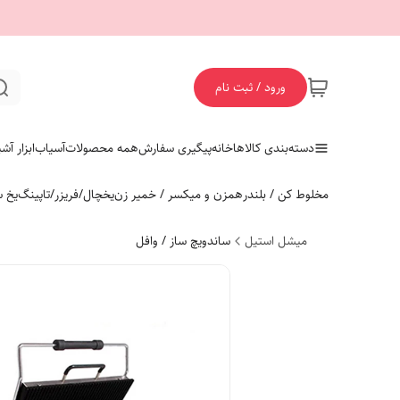
ورود / ثبت نام
دسته‌بندی کالاها
خانه
پیگیری سفارش
همه محصولات
آسیاب
ابزار آش
مخلوط کن / بلندر
همزن و میکسر / خمیر زن
یخچال/فریزر/تاپینگ
یخ س
میشل استیل
ساندویچ ساز / وافل