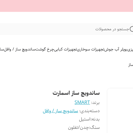
جستجو در محصولات
پزی
بویلر آب جوش
تجهیزات سوخاری
تجهیزات کبابی
چرخ گوشت
ساندویچ ساز / وافل
سای
از
ساندویچ ساز اسمارت
برند:
SMART
دسته‌بندی
:
ساندویچ ساز / وافل
بدنه
:
استیل
سنگ
:
چدن/تفلون