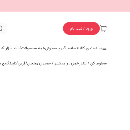
ورود / ثبت نام
دسته‌بندی کالاها
خانه
پیگیری سفارش
همه محصولات
آسیاب
ابزار آش
مخلوط کن / بلندر
همزن و میکسر / خمیر زن
یخچال/فریزر/تاپینگ
یخ س