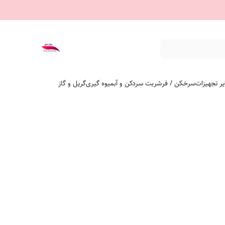
ر تجهیزات
سرخکن / فر
شربت سردکن و آبمیوه گیری
گریل و گاز